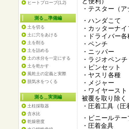
と便利）
ヒートプローブ(1,2)
・テスター（ア
測る＿準備編
・ハンダこて
土を切る
・カッターナイ
土に穴をあける
・ドライバー各種
土を削る
・ペンチ
土を詰める
・ニッパー
土の水分を一定にする
・ラジオペンチ
土を乾かす
・ピンセット
風乾土の定義と実際
・ヤスリ各種
脱気水をつくる
・メジャー
・ワイヤースト
測る＿実測編
被覆を取り除く
・圧着工具（圧
土柱採取器
含水比
・ビニールテー
乾燥密度
・圧着金具