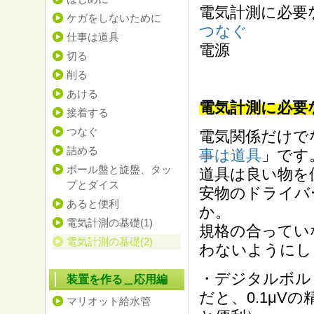
電気計測に必要
ケガをしないために
つなぐ
仕事は道具
電源
切る
削る
あける
電気計測に必要
接着する
つなぐ
電気関係だけで
詰める
事は道具
」です
ボール盤と旋盤、タッ
道具は良い物を
プとダイス
安物のドライバ
あると便利
か。
電気計測の基礎(1)
規格の合ってい
電気計測の基礎(2)
わないようにし
・デジタルボル
装置を作る＿応用編
だと、0.1μV
マリオット給水管