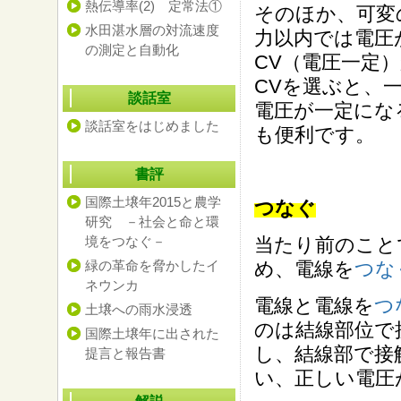
熱伝導率(2) 定常法①
そのほか、可変
水田湛水層の対流速度
力以内では電圧
の測定と自動化
CV（電圧一定
CVを選ぶと、
談話室
電圧が一定にな
談話室をはじめました
も便利です。
書評
国際土壌年2015と農学
つなぐ
研究 －社会と命と環
境をつなぐ－
当たり前のこと
緑の革命を脅かしたイ
め、電線を
つな
ネウンカ
電線と電線を
つ
土壌への雨水浸透
のは結線部位で
国際土壌年に出された
し、結線部で接触
提言と報告書
い、正しい電圧