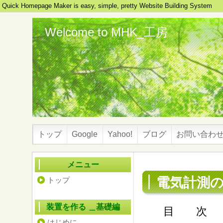
Quick Homepage Maker is easy, simple, pretty Website Building System
Welcome to MHK_工房
トップ
Google
Yahoo!
ブログ
お問い合わ
メニュー
電気計測の基
トップ
装置を作る ＿基礎編
目 次
はじめに