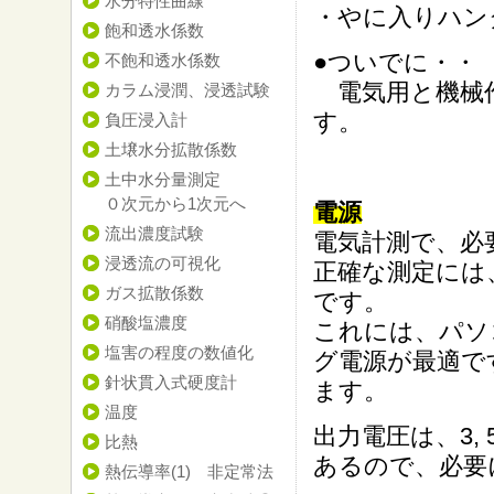
水分特性曲線
・やに入りハン
飽和透水係数
●ついでに・・
不飽和透水係数
電気用と機械作
カラム浸潤、浸透試験
す。
負圧浸入計
土壌水分拡散係数
土中水分量測定
０次元から1次元へ
電源
流出濃度試験
電気計測で、必
浸透流の可視化
正確な測定には
ガス拡散係数
です。
硝酸塩濃度
これには、パソ
塩害の程度の数値化
グ電源が最適です
針状貫入式硬度計
ます。
温度
出力電圧は、3, 
比熱
あるので、必要
熱伝導率(1) 非定常法