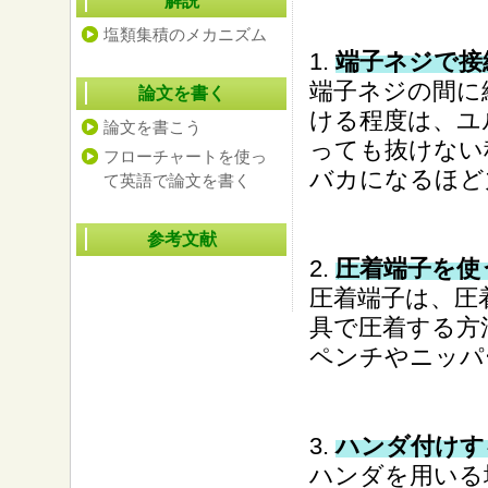
解説
塩類集積のメカニズム
1.
端子ネジで接
端子ネジの間に
論文を書く
ける程度は、ユ
論文を書こう
っても抜けない
フローチャートを使っ
バカになるほど
て英語で論文を書く
参考文献
2.
圧着端子を使
圧着端子は、圧
具で圧着する方
ペンチやニッパ
3.
ハンダ付けす
ハンダを用いる