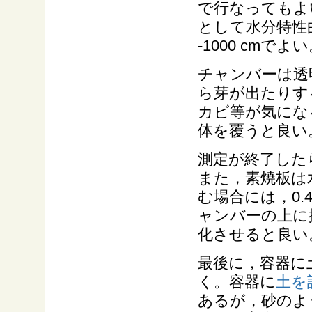
で行なってもよい
として
水分特性
-1000 cmでよ
チャンバーは透
ら芽が出たりす
カビ等が気にな
体を覆うと良い
測定が終了した
また，素焼板は
む場合には，0.
ャンバーの上に
化させると良い
最後に，容器に
く。容器に
土を
あるが，砂のよ