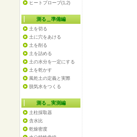
ヒートプローブ(1,2)
測る＿準備編
土を切る
土に穴をあける
土を削る
土を詰める
土の水分を一定にする
土を乾かす
風乾土の定義と実際
脱気水をつくる
測る＿実測編
土柱採取器
含水比
乾燥密度