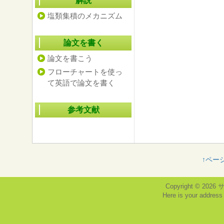
解説
塩類集積のメカニズム
論文を書く
論文を書こう
フローチャートを使っ
て英語で論文を書く
参考文献
↑ペー
Copyright © 2026
Here is your addres