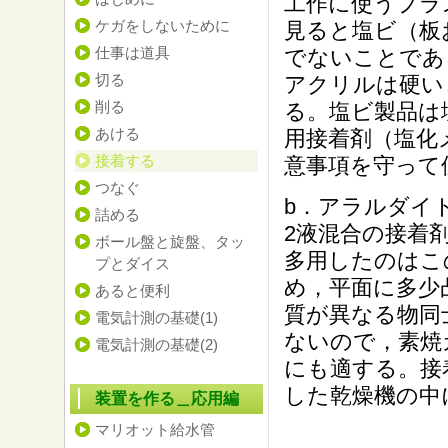
工作に使うプラ
ケガをしないために
見ると塩ビ（板
仕事は道具
でないことであ
切る
アクリルは硬い
削る
る。塩ビ製品は
あける
用接着剤（塩化
接着する
意事項を守って
つなぐ
b．アラルダイ
詰める
2液混合の接着
ボール盤と旋盤、タッ
多用したのはこ
プとダイス
め，平面に多少
あると便利
質が異なる物同
電気計測の基礎(1)
ないので，素焼
電気計測の基礎(2)
にも適する。接
した乾燥機の中
装置を作る＿応用編
マリオット給水管