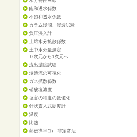
水分特性曲線
飽和透水係数
不飽和透水係数
カラム浸潤、浸透試験
負圧浸入計
土壌水分拡散係数
土中水分量測定
０次元から1次元へ
流出濃度試験
浸透流の可視化
ガス拡散係数
硝酸塩濃度
塩害の程度の数値化
針状貫入式硬度計
温度
比熱
熱伝導率(1) 非定常法