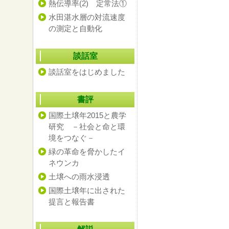
熱伝導率(2) 定常法①
水田湛水層の対流速度
の測定と自動化
談話室
談話室をはじめました
書評
国際土壌年2015と農学
研究 －社会と命と環
境をつなぐ－
緑の革命を脅かしたイ
ネウンカ
土壌への雨水浸透
国際土壌年に出された
提言と報告書